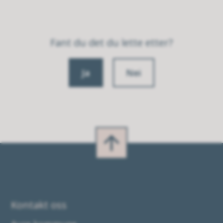
Fant du det du lette etter?
Ja
Nei
Kontakt oss