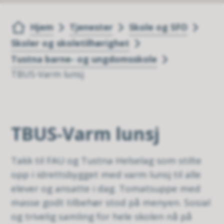
Du er her:
Hjem
Tjenester
Skole og SFO
Skoler og skoletilhørighet
Tustna barne- og ungdomsskole
TBUS-Varm lunsj
TBUS-Varm lunsj
Takk til FAU og Tustna Helselag som stilte
opp i idrettsbygget med varm lunsj til alle
elever og ansatte i dag. Tomatsuppe med
masse godt tilbehør stod på menyen. Sosial
og trivelig samling for hele skolen nå på