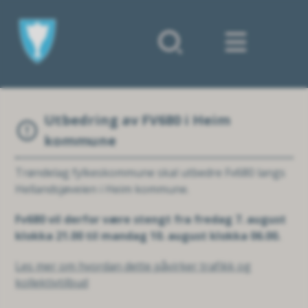
Forsiden
Utbedring av FV680 i Heim
kommune
Trøndelag fylkeskommune skal utbedre Fv680 langs
Hellandsjøveien i Heim kommune.
Fv680 vil derfor være stengt fra fredag 7. august
klokka 21.00 til mandag 10. august klokka 06.00.
Les mer om hvordan dette påvirker trafikk og
kollektivtilbud