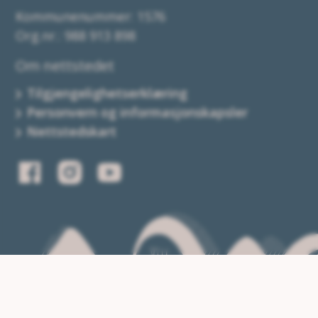
Kommunenummer: 1576
Org.nr.: 988 913 898
Om nettstedet
Tilgjengelighetserklæring
Personvern og informasjonskapsler
Nettstedskart