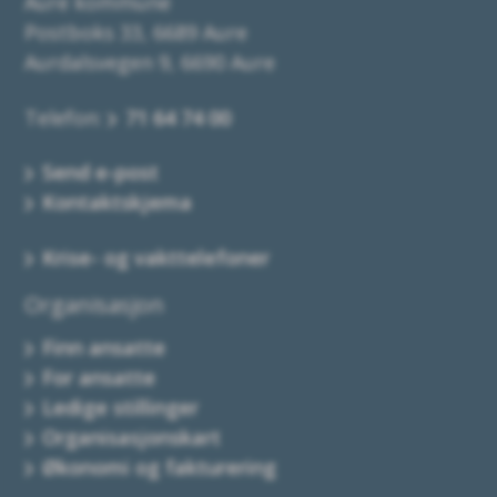
Aure kommune
Postboks 33, 6689 Aure
Aurdalsvegen 9, 6690 Aure
Telefon:
71 64 74 00
Send e-post
Kontaktskjema
Krise- og vakttelefoner
Organisasjon
Finn ansatte
For ansatte
Ledige stillinger
Organisasjonskart
Økonomi og fakturering