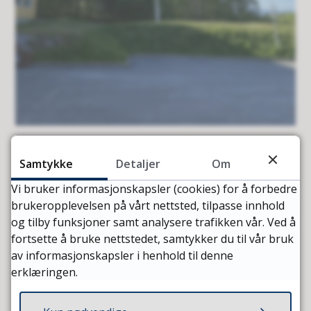
Sist endret
12.08.2025 21:33
Samtykke
Detaljer
Om
Vi bruker informasjonskapsler (cookies) for å forbedre
brukeropplevelsen på vårt nettsted, tilpasse innhold
og tilby funksjoner samt analysere trafikken vår. Ved å
fortsette å bruke nettstedet, samtykker du til vår bruk
av informasjonskapsler i henhold til denne
erklæringen.