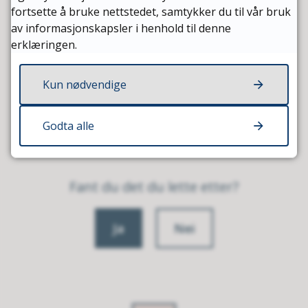
Publisert
22.08.2023 11:24
Sist endret
20.04.2026 15:16
fortsette å bruke nettstedet, samtykker du til vår bruk
av informasjonskapsler i henhold til denne
erklæringen.
Kun nødvendige
Godta alle
Fant du det du lette etter?
Ja
Nei