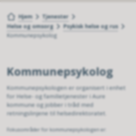
Du er her:
Hjem
Tjenester
Helse og omsorg
Psykisk helse og rus
Kommunepsykolog
Kommunepsykolog
Kommunepsykologen er organisert i enhet
for Helse- og familietjenester i Aure
kommune og jobber i tråd med
retningslinjene til helsedirektoratet.
Fokusområder for kommunepsykologen er: