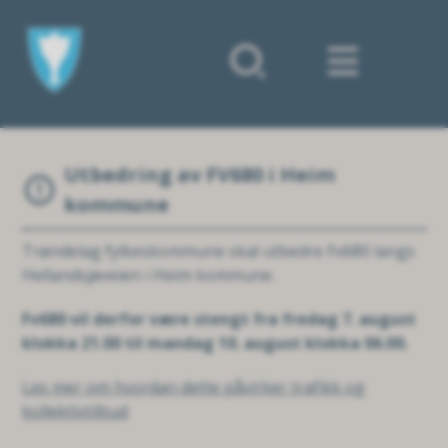
Forsiden
Utbedring av FV680 i Heim
kommune
Trøndelag fylkeskommune skal utbedre Fv680 langs
Hellandsjøveien i Heim kommune.
Fv680 vil derfor være stengt fra fredag 7. august
klokka 21.00 til mandag 10. august klokka 06.00.
Les mer om hvordan dette påvirker trafikk og
kollektivtilbud