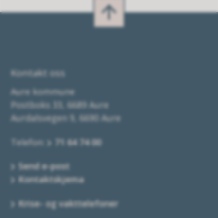
Kontakt oss
Aure kommune
Postboks 33, 6689 Aure
Aurdalsvegen 9, 6690 Aure
Telefon:
71 64 74 00
Send e-post
Kontaktskjema
Krise- og vakttelefoner