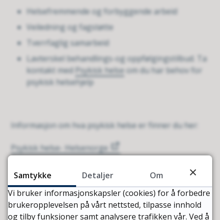
Helsefremmende og forbyggende arbeid
Veiledning og fagstøtte
Tverrfaglig samarbeid
Lavterskel behandlings-og oppfølgingstilbud. Ta
kontakt med
Psykisk helse
om du har behov for
psykisk helsehjelp
Informasjon om hva psykisk helse er finner du her:
Psykisk helse- Helsenorge
Hjelp og behandling ved psykiske problemer-
Samtykke
Detaljer
Om
Helsenorge
Vi bruker informasjonskapsler (cookies) for å forbedre
brukeropplevelsen på vårt nettsted, tilpasse innhold
og tilby funksjoner samt analysere trafikken vår. Ved å