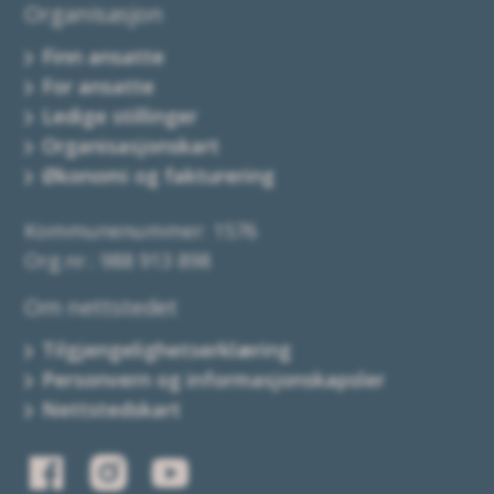
Organisasjon
Finn ansatte
For ansatte
Ledige stillinger
Organisasjonskart
Økonomi og fakturering
Kommunenummer: 1576
Org.nr.: 988 913 898
Om nettstedet
Tilgjengelighetserklæring
Personvern og informasjonskapsler
Nettstedskart