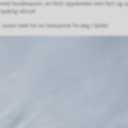
re med hundespann, en flott opplevelse men fart og sp
nydelig vårsol!
 tusen takk for en fantastisk fin dag i fjellet.