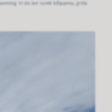
enning. Vi slo leir rundt bålpanna, grilla