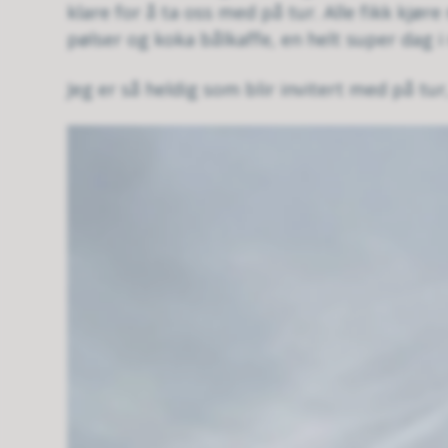
klare for å ta oss med på tur. Alle fikk kjø
pølser og koka bålkaffe, en helt super dag i 
Jeg er så heldig som blir invitert med på tur,