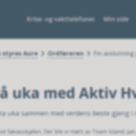
Krise- og vakttelefoner
Min side
k styres Aure
Ordføreren
Fin avslutning
på uka med Aktiv H
tta uka sammen med verdens beste gjeng i 
mot Søvasskjølen. Der ble vi møtt av Team Island; J