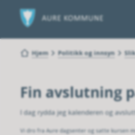
Du er her:
Hjem
Politikk og innsyn
Sli
Fin avslutning 
I dag rydda jeg kalenderen og avslu
Vi dro fra Aure dagsenter og satte kursen 