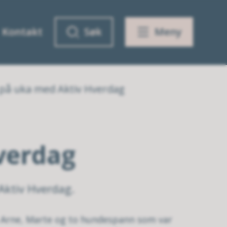
Kontakt
Søk
Meny
 på uka med Aktiv Hverdag
verdag
Aktiv Hverdag.
an Arne, Marte og to hundespann som var