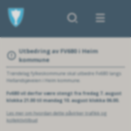
Forsiden
Utbedring av FV680 i Heim
kommune
Trøndelag fylkeskommune skal utbedre Fv680 langs
Hellandsjøveien i Heim kommune.
Fv680 vil derfor være stengt fra fredag 7. august
klokka 21.00 til mandag 10. august klokka 06.00.
Les mer om hvordan dette påvirker trafikk og
kollektivtilbud