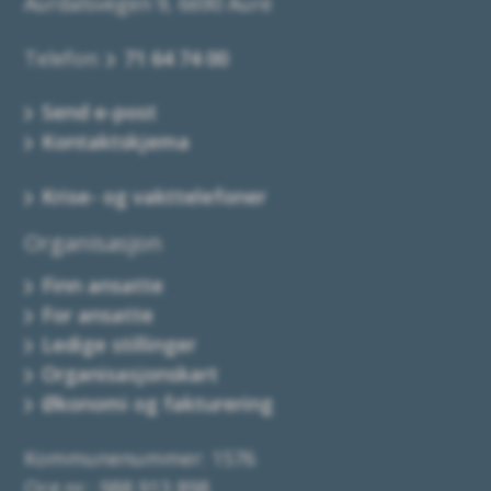
Aurdalsvegen 9, 6690 Aure
Telefon:
71 64 74 00
Send e-post
Kontaktskjema
Krise- og vakttelefoner
Organisasjon
Finn ansatte
For ansatte
Ledige stillinger
Organisasjonskart
Økonomi og fakturering
Kommunenummer: 1576
Org.nr.: 988 913 898