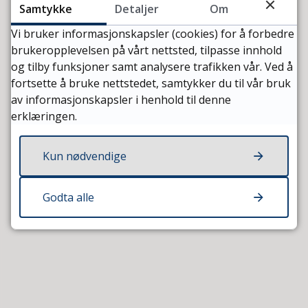
Samtykke
Detaljer
Om
Vi bruker informasjonskapsler (cookies) for å forbedre
brukeropplevelsen på vårt nettsted, tilpasse innhold
og tilby funksjoner samt analysere trafikken vår. Ved å
fortsette å bruke nettstedet, samtykker du til vår bruk
av informasjonskapsler i henhold til denne
erklæringen.
Sist endret
05.08.2026 09:55
Kun nødvendige
Godta alle