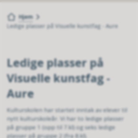
Du er her:
Hjem
Ledige plasser på Visuelle kunstfag - Aure
Ledige plasser på
Visuelle kunstfag -
Aure
Kulturskolen har startet inntak av elever til
nytt kulturskoleår. Vi har to ledige plasser
på gruppe 1 (opp til 7.kl) og seks ledige
plasser på gruppe 2 (fra 8.kl).