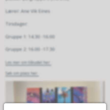
Lærer: Ane Vik Eines
Tirsdager:
Gruppe 1: 14.30 -16.00
Gruppe 2: 16.00 -17.30
Les mer om tilbudet her:
Søk om plass her: