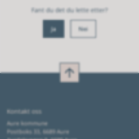
Fant du det du lette etter?
Ja
Nei
Kontakt oss
Aure kommune
Postboks 33, 6689 Aure