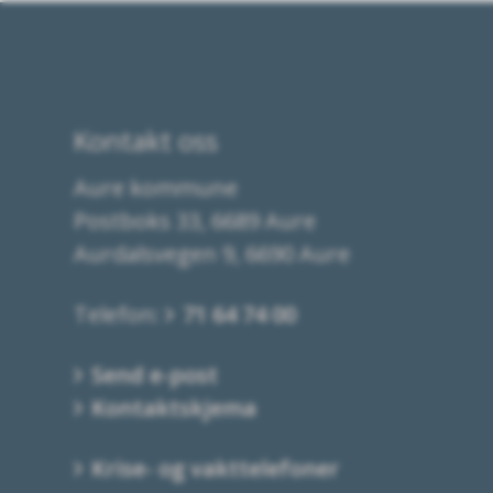
Kontakt oss
Aure kommune
Postboks 33, 6689 Aure
Aurdalsvegen 9, 6690 Aure
Telefon:
71 64 74 00
Send e-post
Kontaktskjema
Krise- og vakttelefoner