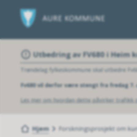
Utbedring av FV680 i Heim
Trøndelag fylkeskommune skal utbedre Fv6
Fv680 vil derfor være stengt fra fredag 7.
Les mer om hvordan dette påvirker trafikk o
Du er her:
Hjem
Forskningsprosjekt om kuns