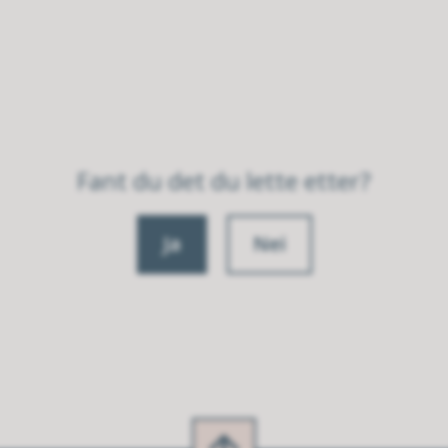
Fant du det du lette etter?
Ja
Nei