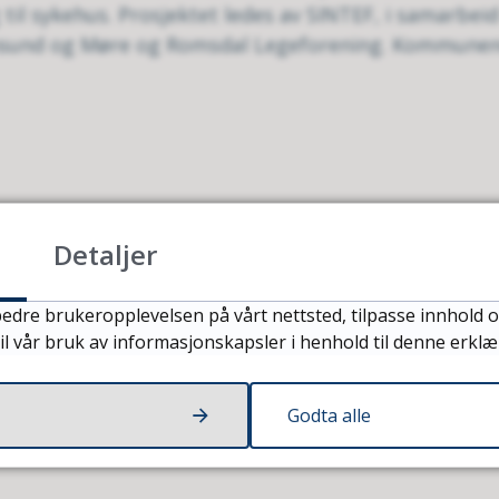
il sykehus. Prosjektet ledes av SINTEF, i samarbei
ansund og Møre og Romsdal Legeforening. Kommunene
Detaljer
edre brukeropplevelsen på vårt nettsted, tilpasse innhold o
il vår bruk av informasjonskapsler i henhold til denne erklæ
Godta alle