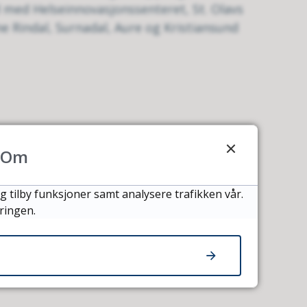
d med Helseinnovasjonssenteret, St. Olavs
 Rindal, Surnadal, Aure og Kristiansund
Om
g tilby funksjoner samt analysere trafikken vår.
ringen.