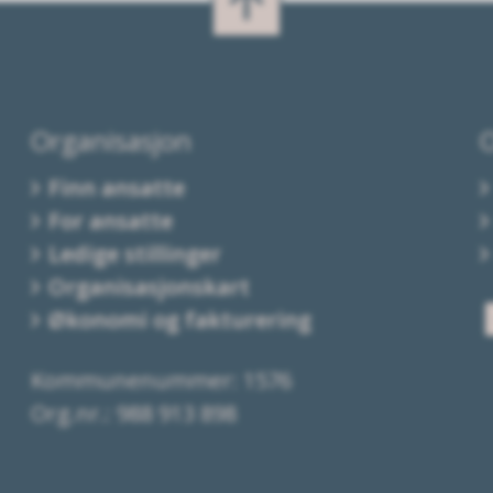
Organisasjon
Finn ansatte
For ansatte
Ledige stillinger
Organisasjonskart
Økonomi og fakturering
Kommunenummer: 1576
Org.nr.: 988 913 898