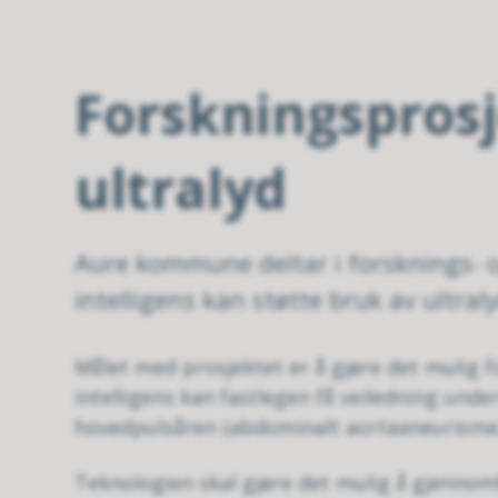
Forskningsprosj
ultralyd
Aure kommune deltar i forsknings- 
intelligens kan støtte bruk av ultral
Målet med prosjektet er å gjøre det mulig f
intelligens kan fastlegen få veiledning un
hovedpulsåren (abdominalt aortaaneurisme,
Teknologien skal gjøre det mulig å gjennomf