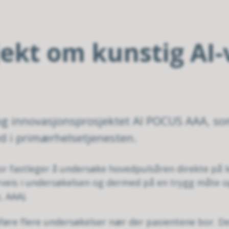
ekt om kunstig AI-
og innovasjonsprosjektet AI POCUS AAA, s
yd i primærhelsetjenesten.
or fastleger å undersøke hovedpulsåren direkte på l
derveis i undersøkelsen og dermed på en trygg måte
 AAA).
øre flere undersøkelser nær der pasientene bor. Det