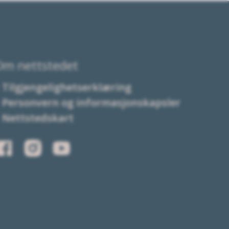
Om nettstedet
Tilgjengelighetserklæring
Personvern og informasjonskapsler
Nettstedskart