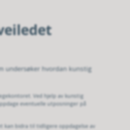
veiledet
om undersøker hvordan kunstig
egekontoret. Ved hjelp av kunstig
 oppdage eventuelle utposninger på
 kan bidra til tidligere oppdagelse av