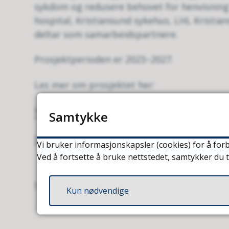
sykdom og redusere behovet for henvisning t
hospital, Kristiansund sykehus, LHL Kristi
deltar som samarbeidspartnere.
Prosjektperioden er 2023–2027.
Les mer om prosjektet her:
helseinnovasjonssenteret
Samtykke
sintef
Vi bruker informasjonskapsler (cookies) for å forb
Ved å fortsette å bruke nettstedet, samtykker du t
Sist endret
19.05.2026 13:13
Kun nødvendige