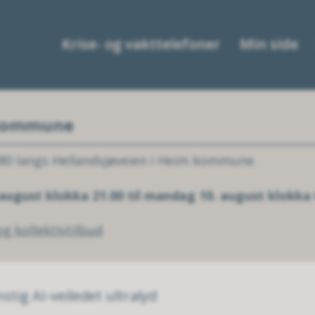
Krise- og vakttelefoner
Min side
 kommune
80 langs Hellandsjøveien i Heim kommune.
 august klokka 21.00 til mandag 10. august klokka 
g kollektivtilbud
tig AI-veiledet ultralyd