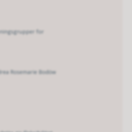
reningsgrupper for
ndrea Rosemarie Bodöw