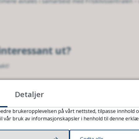
mene avtales i samarbeid med Frisklivssentralen – de
interessant ut?
akt!
 instruktør for Sterk og stødig
Detaljer
edre brukeropplevelsen på vårt nettsted, tilpasse innhold o
il vår bruk av informasjonskapsler i henhold til denne erklæ
Godta alle