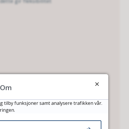
tte gir fleksibilitet
Om
g tilby funksjoner samt analysere trafikken vår.
ringen.