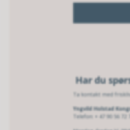
Har du spø
Ta kontakt med friskli
Yngvild Holstad Kong
Telefon: + 47 90 56 72 