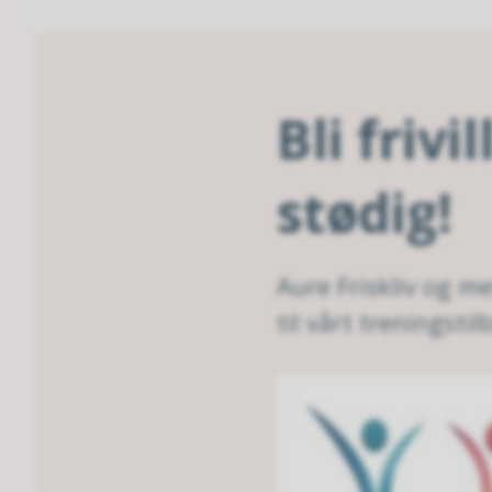
Bli frivi
stødig!
Aure Friskliv og me
til vårt treningstil