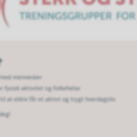
?
 med mennesker
r fysisk aktivitet og folkehelse
il at eldre får et aktivt og trygt hverdagsliv
deg!