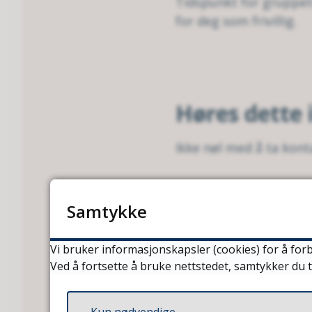
Tidspunkt for gruppeti
for deg som frivillig.
Høres dette 
Ikke nøl med å ta kont
Meld deg på som
Samtykke
Navn
(påkrevd)
Vi bruker informasjonskapsler (cookies) for å forb
Ved å fortsette å bruke nettstedet, samtykker du t
Kun nødvendige