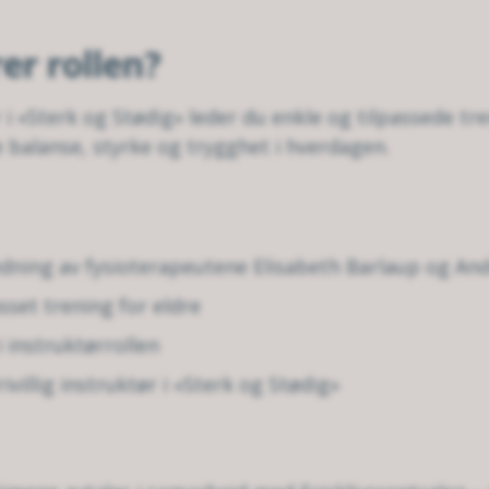
er rollen?
ør i «Sterk og Stødig» leder du enkle og tilpassede t
e balanse, styrke og trygghet i hverdagen.
edning av fysioterapeutene Elisabeth Barlaup og A
set trening for eldre
i instruktørrollen
ivillig instruktør i «Sterk og Stødig»