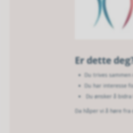
Er dette deg
Du trives sammen
Du har interesse fo
Du ønsker å bidra t
Da håper vi å høre fra 