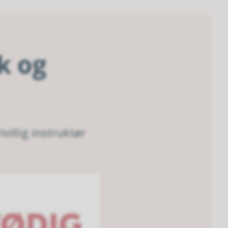
rk og
villig instruktør