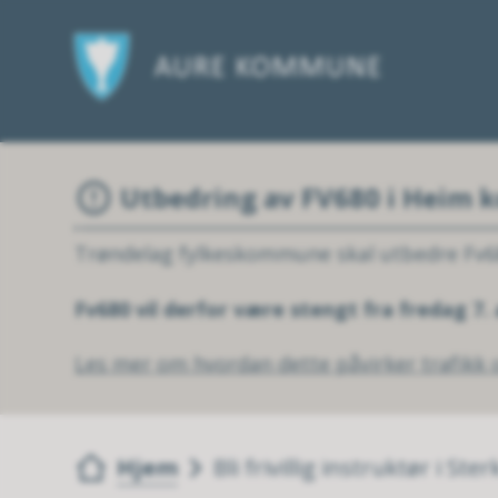
Utbedring av FV680 i Heim
Trøndelag fylkeskommune skal utbedre Fv6
Fv680 vil derfor være stengt fra fredag 7.
Les mer om hvordan dette påvirker trafikk o
Du er her:
Hjem
Bli frivillig instruktør i Ste