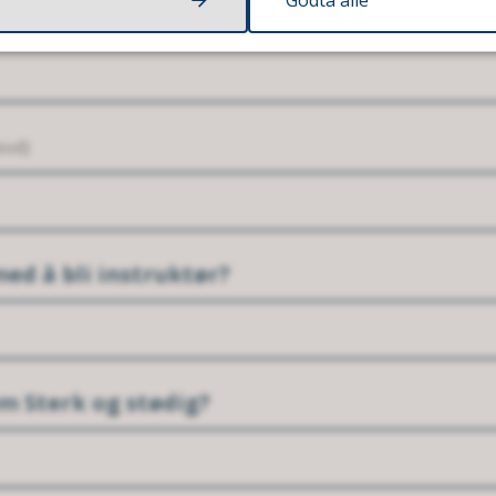
åkrevd)
evd)
med å bli instruktør?
m Sterk og stødig?