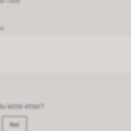
00–14:00
56
u lette etter?
Nei