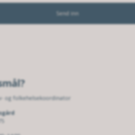
Send inn
rsmål?
v- og folkehelsekoordinator
sgård
75