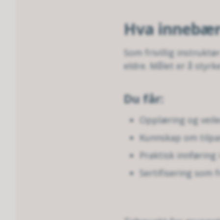
Hva innebær
Som frivillig instrukt
eldre. Målet er å styrk
Du får:
Opplæring og veil
Kunnskap om tilpas
Praktisk innføring 
Sertifisering som fr