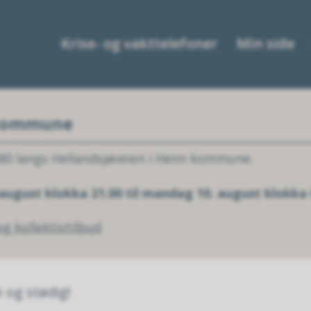
Krise- og vakttelefoner
Min side
 kommune
80 langs Hellandsjøveien i Heim kommune.
 august klokka 21.00 til mandag 10. august klokka 
g kollektivtilbud
rk og stødig!