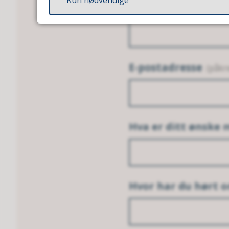
Telefonnummer
(p
E-postadresse
(påkr
Hva er ditt ønske 
Hvor har du hørt o