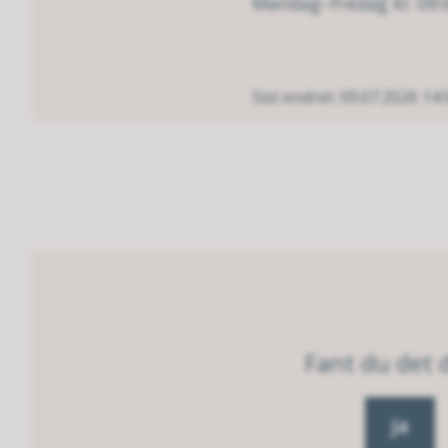
Mandag–fredag kl. 09:
Sist endret
09.07.2026 14:
Fant du det d
Ja