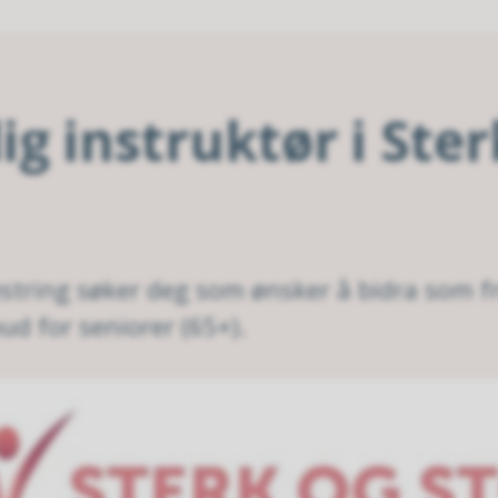
llig instruktør i Ste
string søker deg som ønsker å bidra som fri
bud for seniorer (65+).