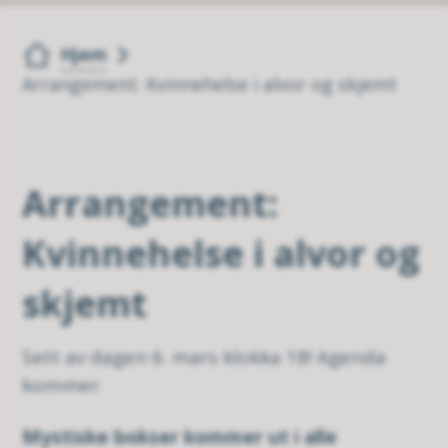
Du er her:
Hjem
Arrangement: Kvinnehelse i alvor og skjemt
Arrangement:
Kvinnehelse i alvor og
skjemt
Sett av dagen 6. mars klokka 18! Agenda
kommer.
Mystiske bokser kommer ut i alle