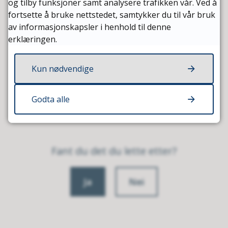
og tilby funksjoner samt analysere trafikken vår. Ved å
fortsette å bruke nettstedet, samtykker du til vår bruk
Sist endret
23.01.2026 12:57
av informasjonskapsler i henhold til denne
erklæringen.
Kun nødvendige
Godta alle
Fant du det du lette etter?
Ja
Nei