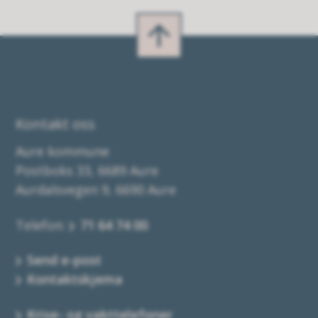
Kontakt oss
Aure kommune
Postboks 33, 6689 Aure
Aurdalsvegen 9, 6690 Aure
Telefon:
71 64 74 00
Send e-post
Kontaktskjema
Krise- og vakttelefoner