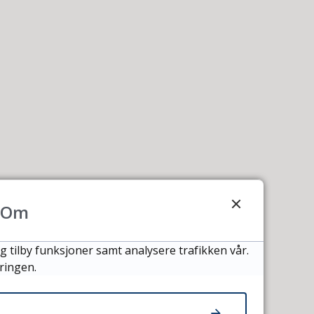
Om
g tilby funksjoner samt analysere trafikken vår.
ringen.