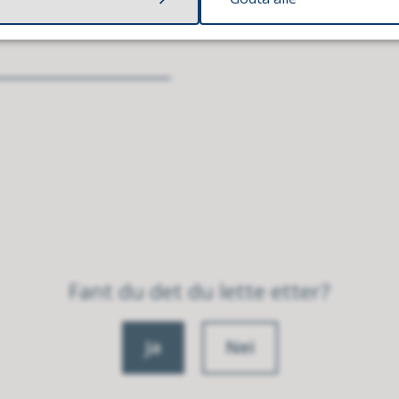
Fant du det du lette etter?
Ja
Nei