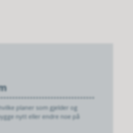
om
hvilke planer som gjelder og
ygge nytt eller endre noe på