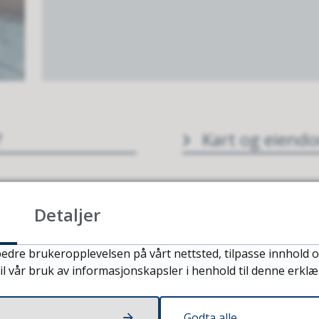
?
Kart og eiend
Detaljer
ering
Kommunale pla
edre brukeropplevelsen på vårt nettsted, tilpasse innhold o
il vår bruk av informasjonskapsler i henhold til denne erklæ
Tomter og bol
 og eiendom
Godta alle