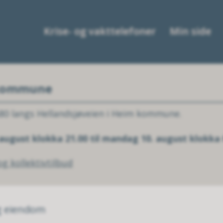
Krise- og vakttelefoner
Min side
 kommune
80 langs Hellandsjøveien i Heim kommune.
 august klokka 21.00 til mandag 10. august klokka 
g kollektivtilbud
g eiendom