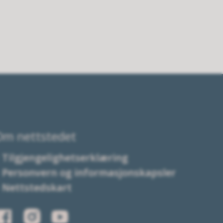
Om nettstedet
Tilgjengelighetserklæring
Personvern og informasjonskapsler
Nettstedskart