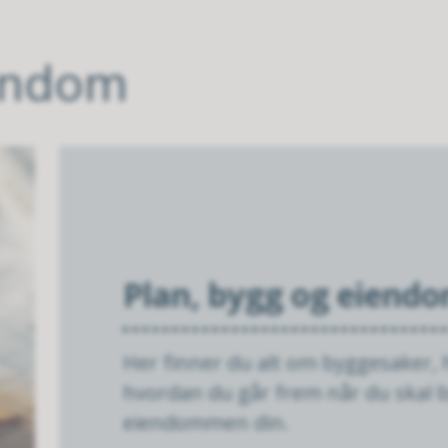
iendom
Plan, bygg og eiend
Her finner du alt om byggesaker, 
hvordan du går frem når du skal b
eiendommen din.