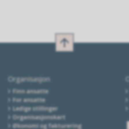
Organisasjon
Finn ansatte
For ansatte
Ledige stillinger
Organisasjonskart
Økonomi og fakturering