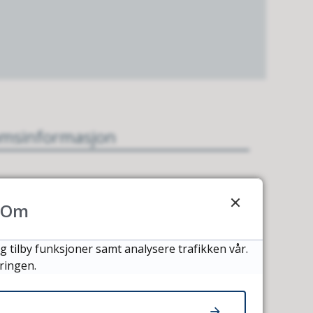
omsinformasjon
Om
ner og planlegging
g tilby funksjoner samt analysere trafikken vår.
ringen.
iger