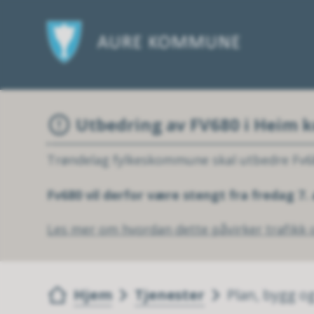
Utbedring av FV680 i Heim
Trøndelag fylkeskommune skal utbedre Fv6
Fv680 vil derfor være stengt fra fredag 7.
Les mer om hvordan dette påvirker trafikk o
Du er her:
Hjem
Tjenester
Plan, bygg o