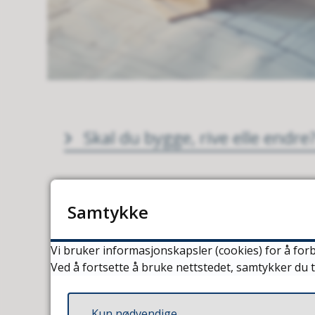
Skal du bygge, rive elle endre
Samtykke
Deling, oppmåling og seksjon
Vi bruker informasjonskapsler (cookies) for å forb
Ved å fortsette å bruke nettstedet, samtykker du t
Priser og gebyrer Plan, bygg
Kun nødvendige