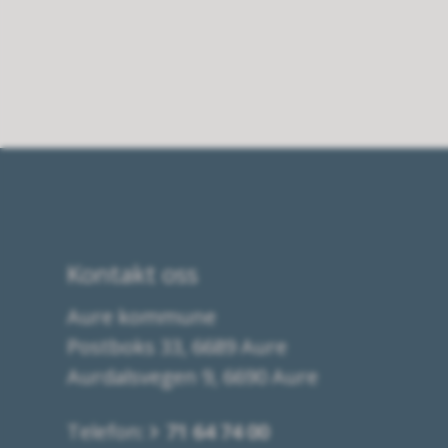
Kontakt oss
Aure kommune
Postboks 33, 6689 Aure
Aurdalsvegen 9, 6690 Aure
Telefon:
71 64 74 00