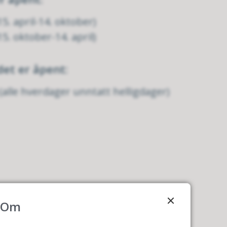
15. april-14. oktober)
15. oktober-14. april)
det er åpent:
 (alle hverdager unntatt helligdager)
Om