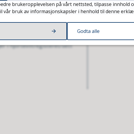
edre brukeropplevelsen på vårt nettsted, tilpasse innhold o
ølger: Aure kommune sender
il vår bruk av informasjonskapsler i henhold til denne erklæ
aktfeltene. Kjever fra alle
ren skyter en bukk på 2,5 år
 merker den med utgitt
Godta alle
info som skal fylles og,
 i hjorteviltregisteret/sett