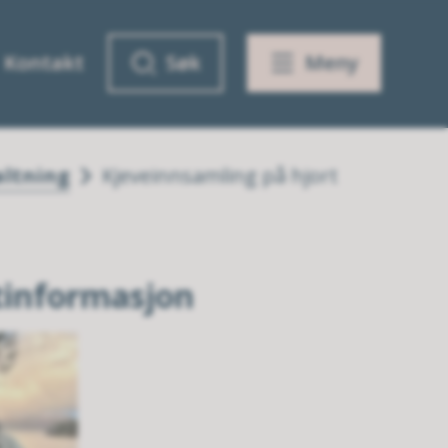
Kontakt
Søk
Meny
altning
Kjeveinnsamling på hjort
tinformasjon