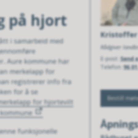
 på hjort
Kristoffer
ått i samarbeid med
Rådgiver landbr
gjennomføre
E-post
Send 
ker. Aure kommune har
Telefon
96 01
dan merkelapp for
man registrerer info fra
ken for å se
Bestill mø
merkelapp for hjortevilt
re kommune
Åpnings
jenne funksjonelle
Rådhuset e