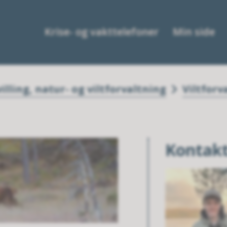
Krise- og vakttelefoner
Min side
lling, natur- og viltforvaltning
Viltforv
Kontak