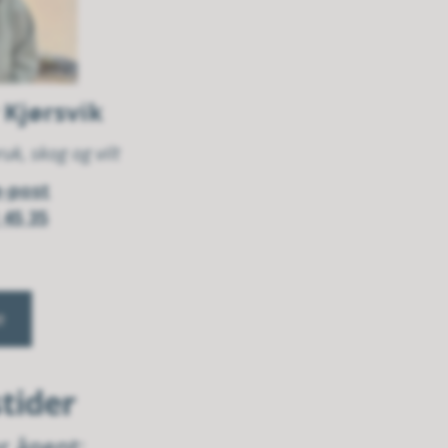
 Kjørsvik
uk, skog og vilt
e-post
 45 35
te
tider
r åpent: