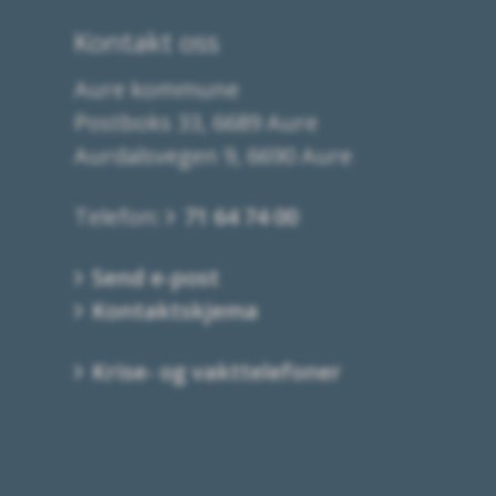
Kontakt oss
Aure kommune
Postboks 33, 6689 Aure
Aurdalsvegen 9, 6690 Aure
Telefon:
71 64 74 00
Send e-post
Kontaktskjema
Krise- og vakttelefoner