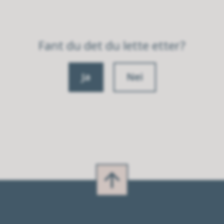
Fant du det du lette etter?
Ja
Nei