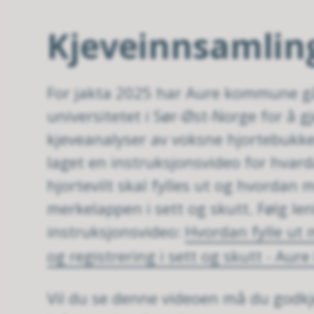
Kjeveinnsamling
For jakta 2025 har Aure kommune g
universitetet i Sør-Øst-Norge for å 
kjeveanalyser av voksne hjortebuk
laget en instruksjonsvideo for hvar
hjortevilt skal fylles ut og hvordan 
merkelappen i sett og skutt. Følg len
instruksjonsvideo:
Hvordan fylle ut 
og registrering i sett og skutt - Au
Vil du se denne videoen må du godk