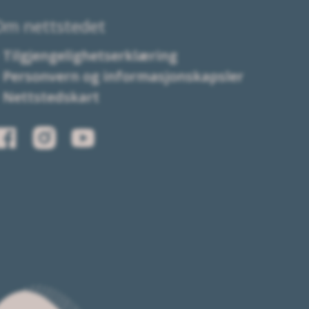
Om nettstedet
Tilgjengelighetserklæring
Personvern og informasjonskapsler
Nettstedskart