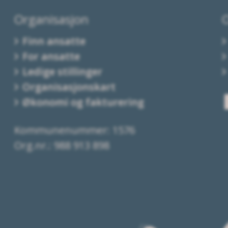
Organisasjon
Finn ansatte
For ansatte
Ledige stillinger
Organisasjonskart
Økonomi og fakturering
Kommunenummer: 1576
Org.nr.: 988 913 898