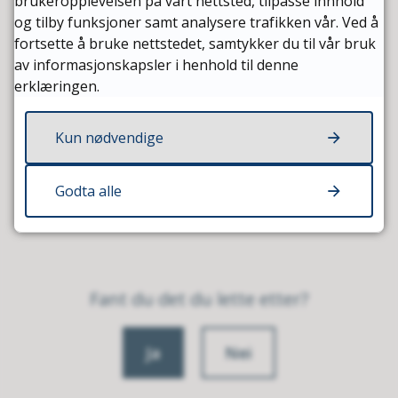
brukeropplevelsen på vårt nettsted, tilpasse innhold
og tilby funksjoner samt analysere trafikken vår. Ved å
fortsette å bruke nettstedet, samtykker du til vår bruk
av informasjonskapsler i henhold til denne
Sist endret
20.04.2026 15:16
erklæringen.
Kun nødvendige
Godta alle
Fant du det du lette etter?
Ja
Nei