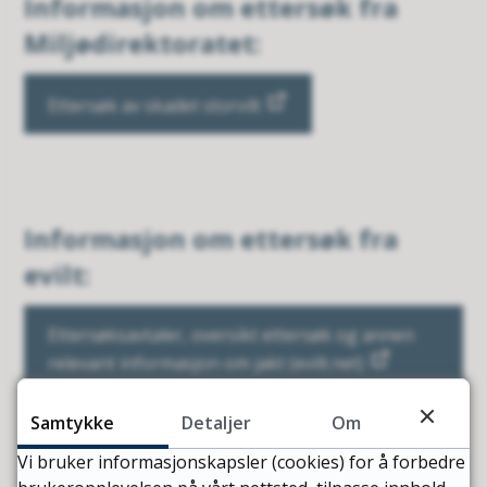
Informasjon om ettersøk fra
Miljødirektoratet:
Ettersøk av skadet storvilt
Informasjon om ettersøk fra
evilt:
Ettersøksavtaler, oversikt ettersøk og annen
relevant informasjon om jakt (evilt.net)
Samtykke
Detaljer
Om
Vi bruker informasjonskapsler (cookies) for å forbedre