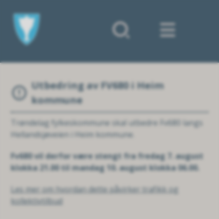
Forsiden
Utbedring av FV680 i Heim
kommune
Trøndelag fylkeskommune skal utbedre Fv680 langs
Hellandsjøveien i Heim kommune.
Fv680 vil derfor være stengt fra fredag 7. august
klokka 21.00 til mandag 10. august klokka 06.00.
Les mer om hvordan dette påvirker trafikk og
kollektivtilbud