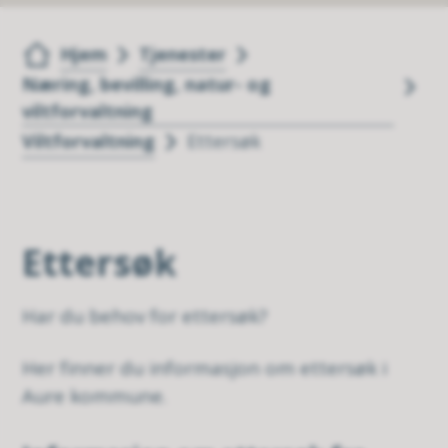
Du er her:
Hjem
Tjenester
Næring, bevilling, natur- og
viltforvaltning
Viltforvaltning
Ettersøk
Ettersøk
Har du behov for ettersøk?
Her finner du informasjon om ettersøk i
Aure kommune.