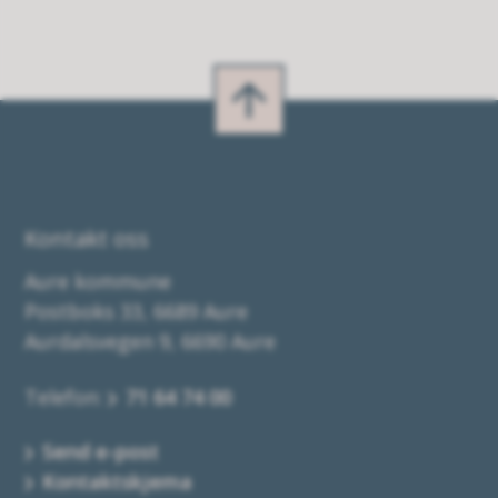
Kontakt oss
Aure kommune
Postboks 33, 6689 Aure
Aurdalsvegen 9, 6690 Aure
Telefon:
71 64 74 00
Send e-post
Kontaktskjema