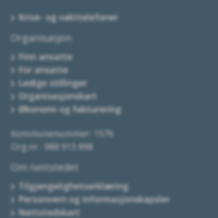
Krise- og vakttelefoner
Organisasjon
Finn ansatte
For ansatte
Ledige stillinger
Organisasjonskart
Økonomi og fakturering
Kommunenummer: 1576
Org.nr.: 988 913 898
Om nettstedet
Tilgjengelighetserklæring
Personvern og informasjonskapsler
Nettstedskart