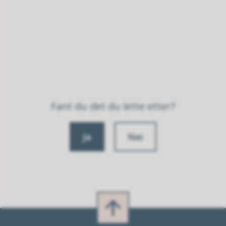
Fant du det du lette etter?
Ja
Nei