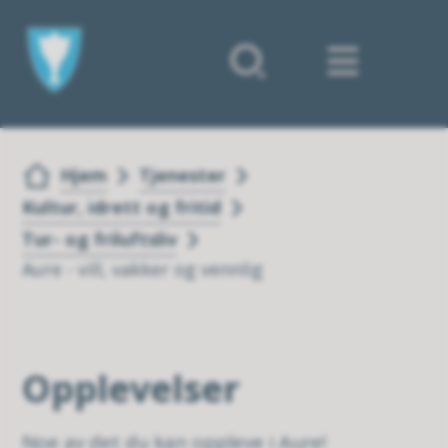
Forsiden
Du er her:
Hjem
Tjenester
Kultur, idrett og fritid
Tur- og friluftsliv
Aure - vill, vakker og vennlig
Opplevelser
Noe av det du kan oppleve i Aure!