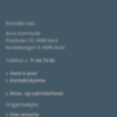
Kontakt oss
Aure kommune
Postboks 33, 6689 Aure
Aurdalsvegen 9, 6690 Aure
Telefon:
71 64 74 00
Send e-post
Kontaktskjema
Krise- og vakttelefoner
Organisasjon
Finn ansatte