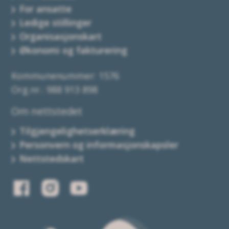
For ansatte
Ledige stillinger
Organisasjonskart
Økonomi og fakturering
Kommunenummer: 1576
Org.nr.: 988 913 898
Om nettstedet
Tilgjengelighetserklæring
Personvern og informasjonskapsler
Nettstedskart