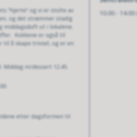
 "hjerte" og vi er stolte av
10.00 - 14.00
ngen, og det strømmer stadig
 middagsduft ut i lokalene.
ffer. Kokkene er også til
til å skape trivsel, og er en
30. Middag m/dessert 12.45.
00.
ltidene etter dagsformen til