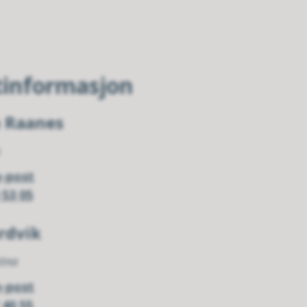
tinformasjon
n Raanes
m
e-post
 53 05
rdvik
stna
e-post
 40 55