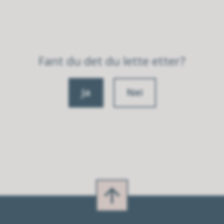
Fant du det du lette etter?
Ja
Nei