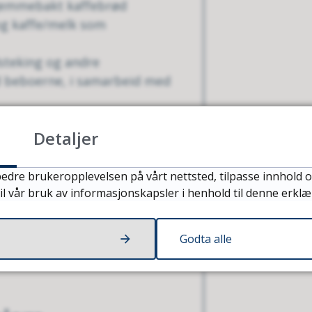
 hjemmebakt kaffebrød
g kaffe/melk som
lsteking og andre
 beboerne, i samarbeid med
sielle matønsker eller
Detaljer
edre brukeropplevelsen på vårt nettsted, tilpasse innhold o
d øvrige pasienter. Da
il vår bruk av informasjonskapsler i henhold til denne erklæ
kenet og flagg på bordet.
Godta alle
boende eldre og andre med
verdager og helg