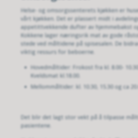
Helse- og omsorgssenterets kjøkken er husets
vårt kjøkken. Det er plassert midt i avdeli
appetittvekkende dufter av hjemmebakst og
Kokkene lager næringsrik mat av gode råsto
stede ved måltidene på spisesalen. De bidrar 
viktig ressurs for beboerne.
Hovedmåltider: Frokost fra kl. 8.00- 10.
Kveldsmat kl.18.00.
Mellommåltider: kl. 10.30, 15.30 og ca 20.
Det blir det lagt stor vekt på å tilpasse må
pasientene.