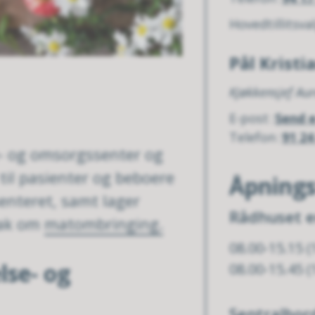
Hovedtillitsva
Pål Kristi
Kjøkkensjef Au
E-post
Send 
Telefon
91 24
e- og omsorgssenter og
til pasienter og beboere
Åpnings
nteret, samt lager
Rådhuset e
tak om
matombringing.
08.00-15.15 (
lse- og
08.00-15.45 (
Sentralbor