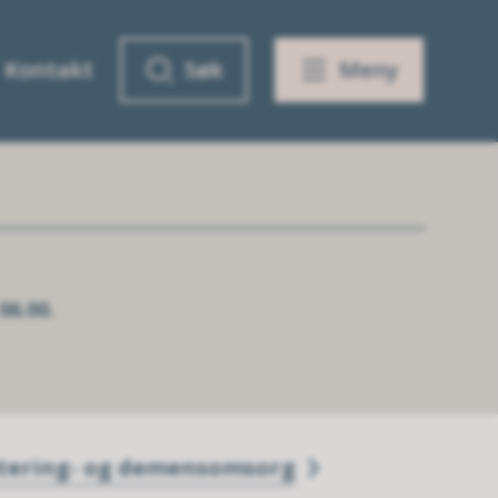
Kontakt
Søk
Meny
06.00.
itering- og demensomsorg