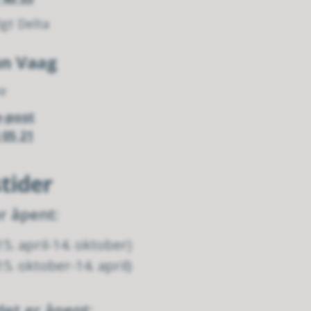
lgt Delta
an Vaag
re
e-post
 05 21
tider
r åpent:
15. april-14. oktober)
15. oktober-14. april)
det er åpent: