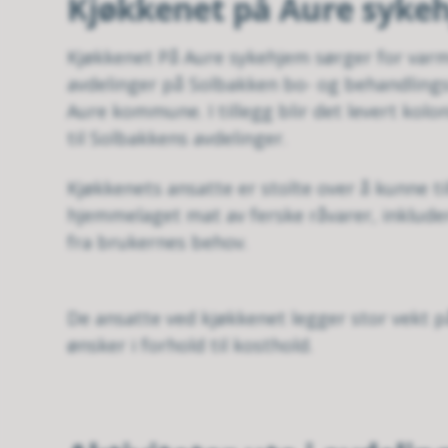
Kjøkkenet på Aure syke
Kjøkkenet På Aure sykehjem sørger for varm
avdelinger på Solbakken bo- og behandling
Aure kommune. I tillegg blir det levert kolo
til Solbakkens avdelinger.
Kjøkkenets ansatte er stolte over å kunne ti
hjemmelaget mat av ferske råvarer, inkludert
fra brukernes behov.
De ansatte ved kjøkkenet legger stor vekt
ønsker i forhold til kosthold.