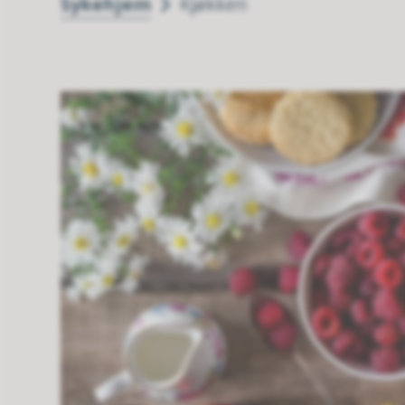
Sykehjem
Kjøkken