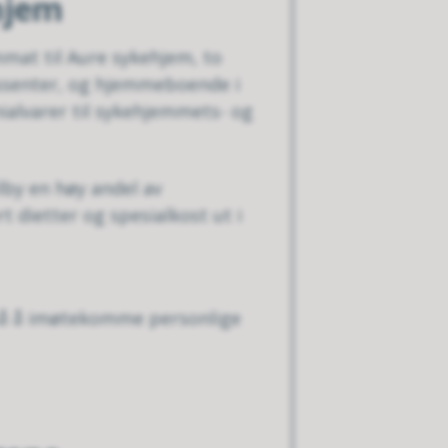
hjem
mat til Aure sykehjem, to
ssenter, og hjemmeboende i
nialvarer til sykehjemmets- og
lby en høy andel av
 dietter og spesialkost ut i
 på å imøtekomme personlige