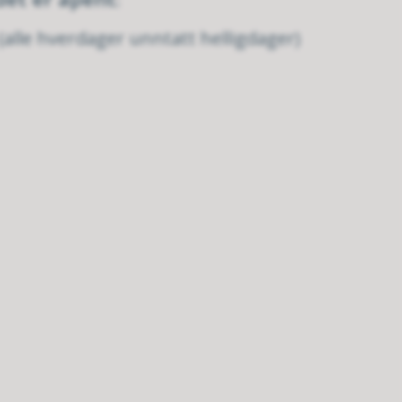
 (alle hverdager unntatt helligdager)