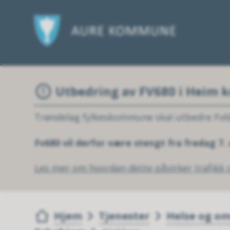
Utbedring av FV680 i Heim
Trøndelag fylkeskommune skal utbedre Fv6
Fv680 vil derfor være stengt fra fredag 7.
Les mer om hvordan dette påvirker trafikk o
Du er her:
Hjem
Tjenester
Helse og o