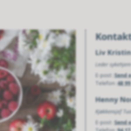
Kontak
Liv Kristi
Leder sykehje
E-post
Send 
Telefon
48 99
Henny No
Kjøkkensjef Tu
E-post
Send 
Telefon
94 17