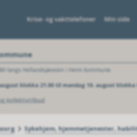
Krise- og vakttelefoner
Min side
 kommune
80 langs Hellandsjøveien i Heim kommune.
 august klokka 21.00 til mandag 10. august klokka 
g kollektivtilbud
msorg
Sykehjem, hjemmetjenester, habil