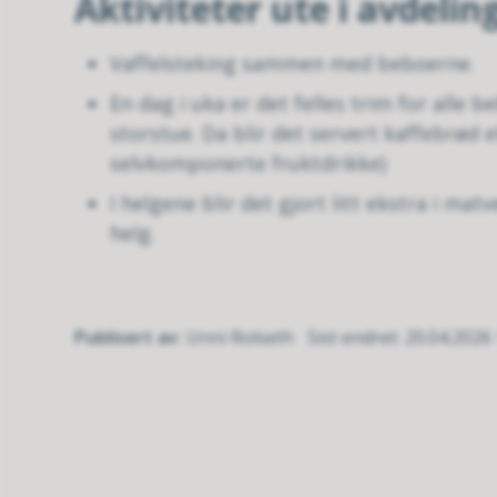
Aktiviteter ute i avdeli
Vaffelsteking sammen med beboerne.
En dag i uka er det felles trim for alle
storstue. Da blir det servert kaffebrød 
selvkomponerte fruktdrikke)
I helgene blir det gjort litt ekstra i mat
helg.
Publisert av
Unni Rolseth
Sist endret
20.04.2026