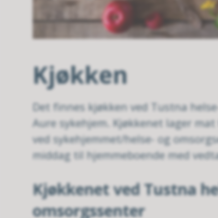
Kjøkken
Det finnes kjøkken ved Tustna hels
Aure sykehjem. Kjøkkenet lager mat 
ved sykehjemmet/helse- og omsorgse
middag til hjemmeboende med ved
Kjøkkenet ved Tustna he
omsorgssenter