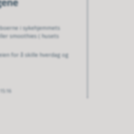
ngene
 beboerne i sykehjemmets
eller smoothies ( husets
veien for å skille hverdag og
 15:16