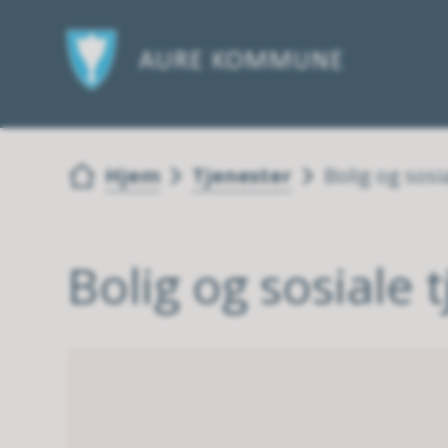
Du er her:
Hjem
Tjenester
Bolig og sosi
Bolig og sosiale 