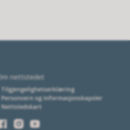
Om nettstedet
Tilgjengelighetserklæring
Personvern og informasjonskapsler
Nettstedskart