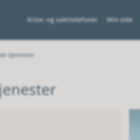
Krise- og vakttelefoner
Min side
ale tjenester
tjenester