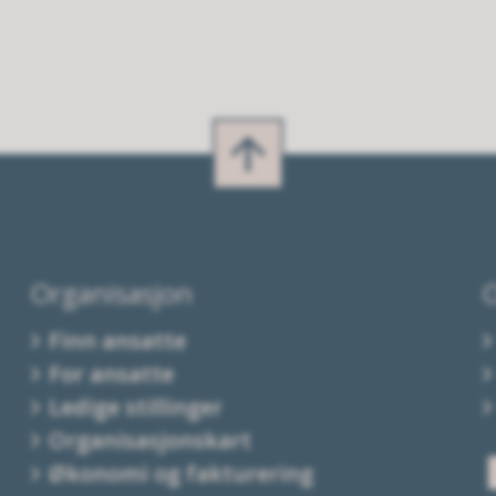
Organisasjon
Finn ansatte
For ansatte
Ledige stillinger
Organisasjonskart
Økonomi og fakturering