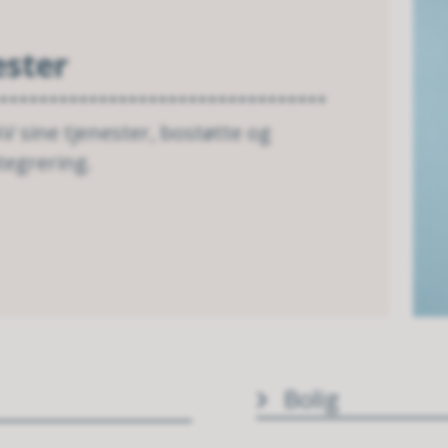
ester
 sine tjenester, bostøtte og
tegrering.
Bolig