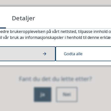
Fri rettshjelp
Detaljer
edre brukeropplevelsen på vårt nettsted, tilpasse innhold o
il vår bruk av informasjonskapsler i henhold til denne erklæ
Godta alle
Fant du det du lette etter?
Ja
Nei