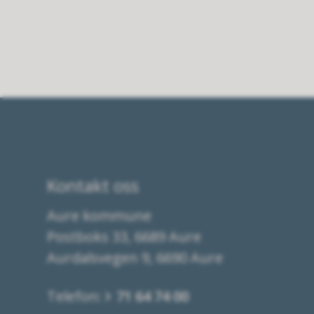
Kontakt oss
Aure kommune
Postboks 33, 6689 Aure
Aurdalsvegen 9, 6690 Aure
Telefon:
71 64 74 00