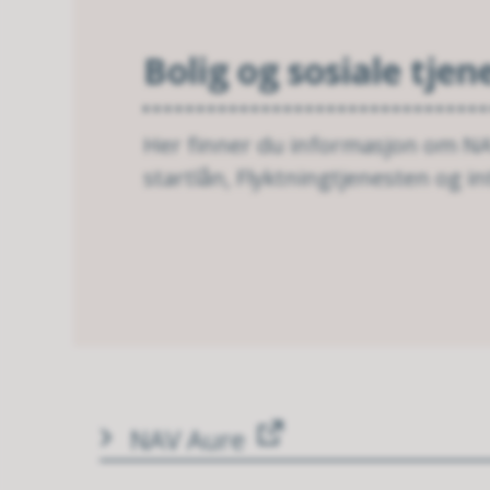
Bolig og sosiale tjen
Her finner du informasjon om NAV
startlån, Flyktningtjenesten og in
NAV Aure