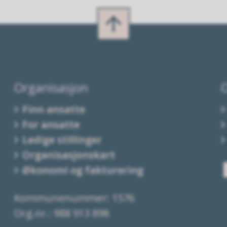
Organisasjon
Finn ansatte
For ansatte
Ledige stillinger
Organisasjonskart
Økonomi og fakturering
Kommunenummer: 1576
Org.nr.: 988 913 898