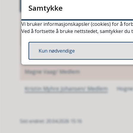
Medlemmer
Vara
Samtykke
Reidar Lie/ Leder
Kjell 
Vi bruker informasjonskapsler (cookies) for å forb
Ved å fortsette å bruke nettstedet, samtykker du t
Roger Arne Hammer/ Nestleder
Kun nødvendige
Elisabeth Halsbog/ Medlem
Lars 
Magne Vaag/ Medlem
Kristin Myhre Johansen/ Medlem
Hogne
Sist endret
20.04.2026 15:16