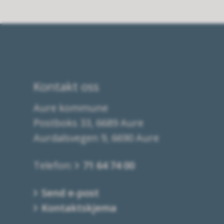
Kontakt oss
Aure kommune
Postboks 33, 6689 Aure
Aurdalsvegen 9, 6690 Aure
Telefon:
71 64 74 00
Send e-post
Kontaktskjema