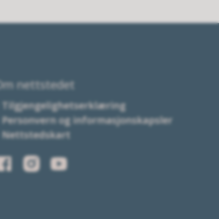
Om nettstedet
Tilgjengelighetserklæring
Personvern og informasjonskapsler
Nettstedskart