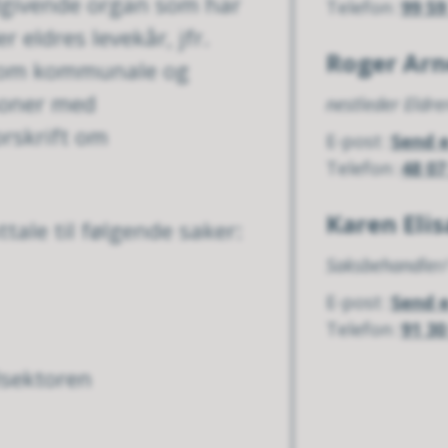
dgivende organ som har
Telefon
99 59
r eldres levekår, jfr.
Roger Ar
t om kommunale og
soner med
nestleder Eldre
rskrift om
E-post
Send 
Telefon
48 07
Karen Eli
ttale til følgende saker:
Saksbehandler/
E-post
Send 
Telefon
91 30
lsektoren