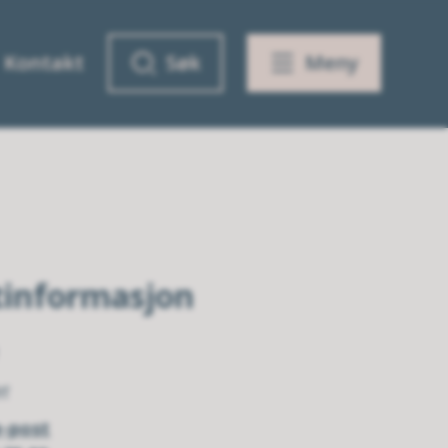
Kontakt
Søk
Meny
tinformasjon
et
e-post