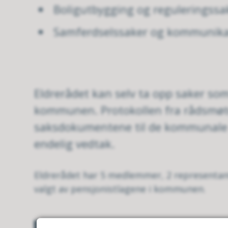
Boligutbygging og reguleringss
Samferdselssaker og kommunika
Eldrerådet kan selv ta opp saker so
kommunen. Protokollen fra rådsmøte
saksdokumentene til de kommunale 
endelig vedtak.
Eldrerådet har 5 medlemmer, 2 representante
valgt av pensjonistlagene i kommunen.