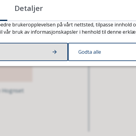
medlemmer
Detaljer
Inge Alvsvåg
edre brukeropplevelsen på vårt nettsted, tilpasse innhold o
il vår bruk av informasjonskapsler i henhold til denne erklæ
Godta alle
Even Åsebø
 Hognset