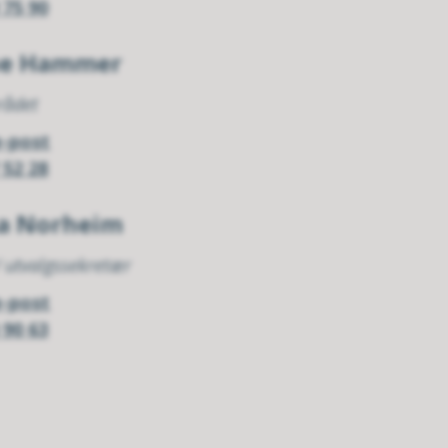
 75 90
ne Hammer
rådet
e-post
 52 28
sa Norheim
 utvalgssekretær
e-post
 90 63