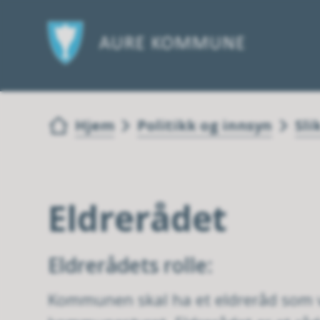
Du er her:
Hjem
Politikk og innsyn
Sli
Eldrerådet
Eldrerådets rolle:
Kommunen skal ha et eldreråd som 