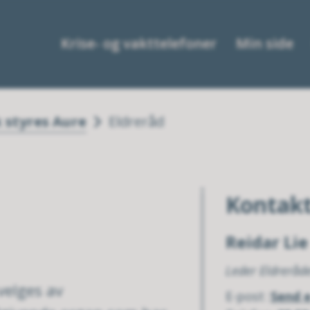
Krise- og vakttelefoner
Min side
k styres Aure
Eldreråd
Kontak
Reidar Lie
Leder Eldreråd
velges av
E-post
Send 