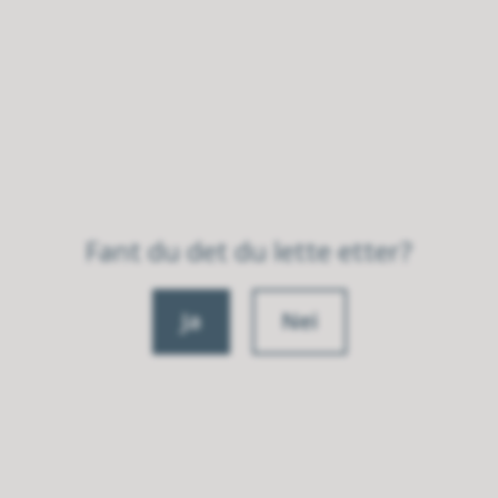
Fant du det du lette etter?
Ja
Nei