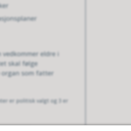
aker
sjonsplaner
m vedkommer eldre i
t skal følge
organ som fatter
r er politisk valgt og 3 er