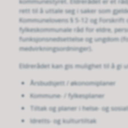
kommunestyret. Eldrerådet er et rå
rett til å uttale seg i saker som gjelde
Kommunelovens § 5-12 og Forskrif
fylkeskommunale råd for eldre, per
funksjonsnedsettelse og ungdom (fo
medvirkningsordninger).
Eldrerådet kan gis mulighet til å gi u
Årsbudsjett / økonomiplaner
Kommune- / fylkesplaner
Tiltak og planer i helse- og sosia
Idretts- og kulturtiltak