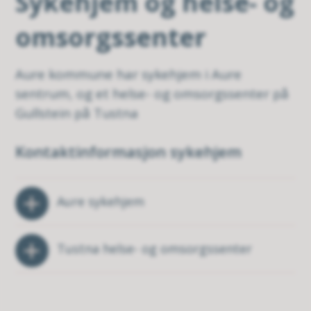
Sykehjem og helse- og
omsorgssenter
Aure kommune har sykehjem i Aure
sentrum, og et helse- og omsorgssenter på
Gullstein på Tustna
Kontaktinformasjon sykehjem
Aure sykehjem
Tustna helse- og omsorgssenter