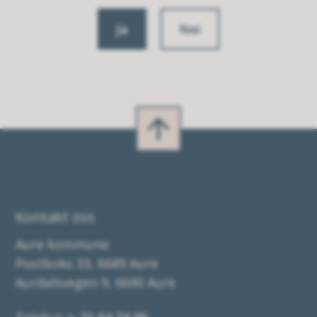
Ja
Nei
Kontakt oss
Aure kommune
Postboks 33, 6689 Aure
Aurdalsvegen 9, 6690 Aure