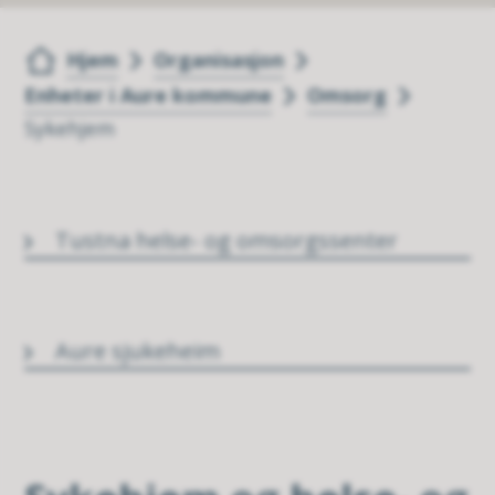
Du er her:
Hjem
Organisasjon
Enheter i Aure kommune
Omsorg
Sykehjem
Tustna helse- og omsorgssenter
Aure sjukeheim