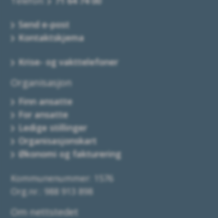
Telefon:
71 64 74 00
Send e-post
Kontaktskjema
Krise- og vakttelefoner
Organisasjon
Finn ansatte
For ansatte
Ledige stillinger
Organisasjonskart
Økonomi og fakturering
Kommunenummer: 1576
Org.nr.: 988 913 898
Om nettstedet