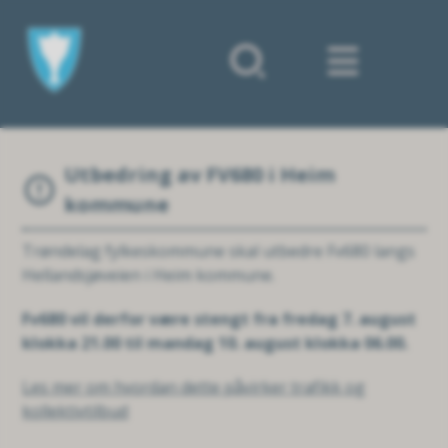
Forsiden
Utbedring av FV680 i Heim
kommune
Trøndelag fylkeskommune skal utbedre Fv680 langs
Hellandsjøveien i Heim kommune.
Fv680 vil derfor være stengt fra fredag 7. august
klokka 21.00 til mandag 10. august klokka 06.00.
Les mer om hvordan dette påvirker trafikk og
kollektivtilbud