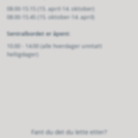
08.00-15.15 (15. april-14. oktober)
08.00-15.45 (15. oktober-14. april)
Sentralbordet er åpent:
10.00 - 14.00 (alle hverdager unntatt
helligdager)
Fant du det du lette etter?