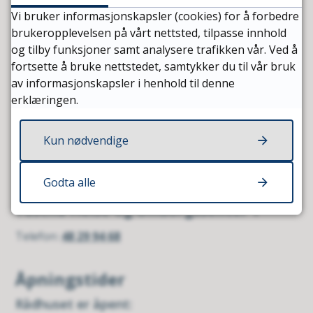
Vi bruker informasjonskapsler (cookies) for å forbedre
brukeropplevelsen på vårt nettsted, tilpasse innhold
Sist endret
20.04.2026 15:16
og tilby funksjoner samt analysere trafikken vår. Ved å
fortsette å bruke nettstedet, samtykker du til vår bruk
av informasjonskapsler i henhold til denne
Kontaktinformasjon
erklæringen.
Maren Stamnestrø
Kun nødvendige
Avdelingssykepleier Aure sykehjem
Telefon
47 87 55 31
Godta alle
Tustna Helse-og Omsorgssenter 1
Telefon
48 29 94 68
Åpningstider
Rådhuset er åpent: