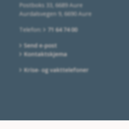
Postboks 33, 6689 Aure
Aurdalsvegen 9, 6690 Aure
Telefon:
71 64 74 00
Send e-post
Kontaktskjema
Krise- og vakttelefoner