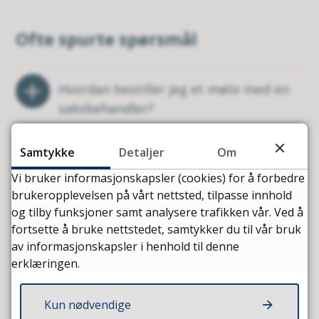
Ofte spurte spørsmål
Hvordan bestiller jeg et møte med en
saksbehandler?
Samtykke
Detaljer
Om
Hvor lang tid i forveien må jeg
bestille møte med saksbehandler?
Vi bruker informasjonskapsler (cookies) for å forbedre
brukeropplevelsen på vårt nettsted, tilpasse innhold
og tilby funksjoner samt analysere trafikken vår. Ved å
Hvordan kan jeg avlyse et møte?
fortsette å bruke nettstedet, samtykker du til vår bruk
av informasjonskapsler i henhold til denne
erklæringen.
Kun nødvendige
Trenger du hjelp?