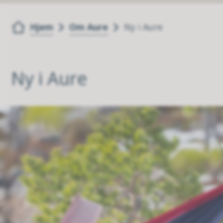
Du er her:
Hjem
Om Aure
Ny i Aure
Ny i Aure