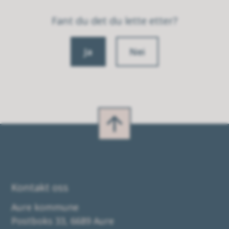
Fant du det du lette etter?
Ja
Nei
Kontakt oss
Aure kommune
Postboks 33, 6689 Aure