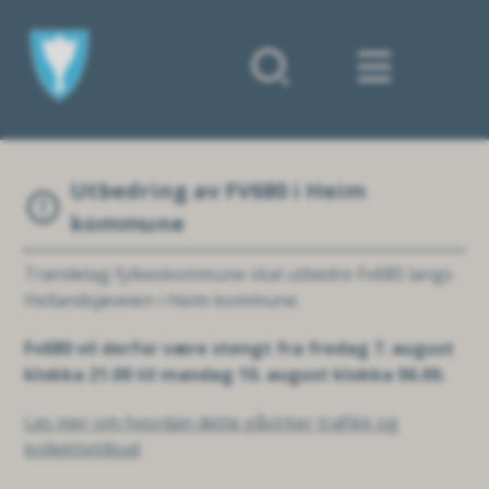
Forsiden
Utbedring av FV680 i Heim
kommune
Trøndelag fylkeskommune skal utbedre Fv680 langs
Hellandsjøveien i Heim kommune.
Fv680 vil derfor være stengt fra fredag 7. august
klokka 21.00 til mandag 10. august klokka 06.00.
Les mer om hvordan dette påvirker trafikk og
kollektivtilbud