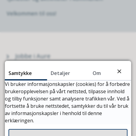
Velkommen til oss!
Jobbe i Aure
Samtykke
Detaljer
Om
Vi bruker informasjonskapsler (cookies) for å forbedre
Bo i Aure
brukeropplevelsen på vårt nettsted, tilpasse innhold
og tilby funksjoner samt analysere trafikken vår. Ved å
fortsette å bruke nettstedet, samtykker du til vår bruk
av informasjonskapsler i henhold til denne
Barnehage
erklæringen.