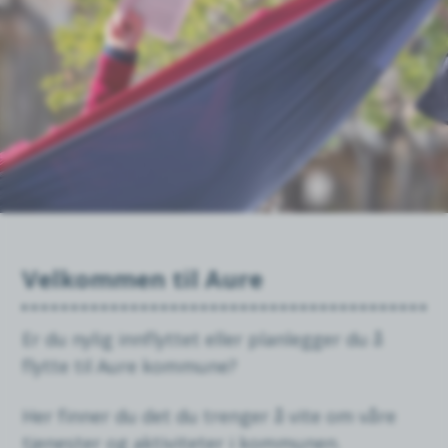
Velkommen til Aure
Er du nylig innflyttet eller planlegger du å
flytte til Aure kommune?
Her finner du det du trenger å vite om våre
tjenester og aktiviteter i kommunen.