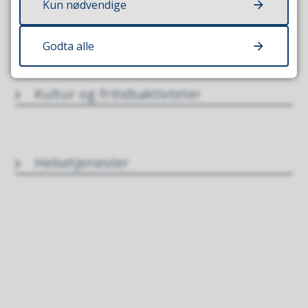
Kun nødvendige
Skole
Godta alle
Kultur og fritidsaktivteter
Helsetjenester