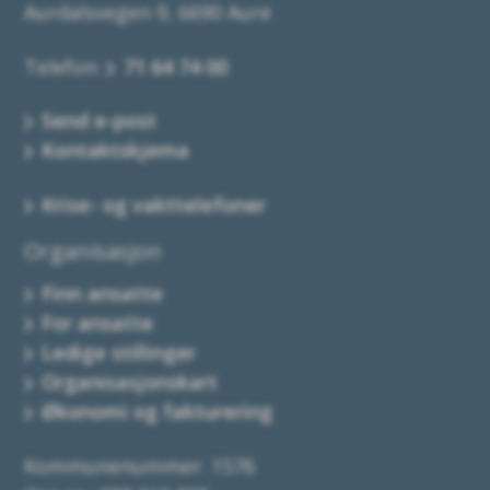
Aurdalsvegen 9, 6690 Aure
Telefon:
71 64 74 00
Send e-post
Kontaktskjema
Krise- og vakttelefoner
Organisasjon
Finn ansatte
For ansatte
Ledige stillinger
Organisasjonskart
Økonomi og fakturering
Kommunenummer: 1576