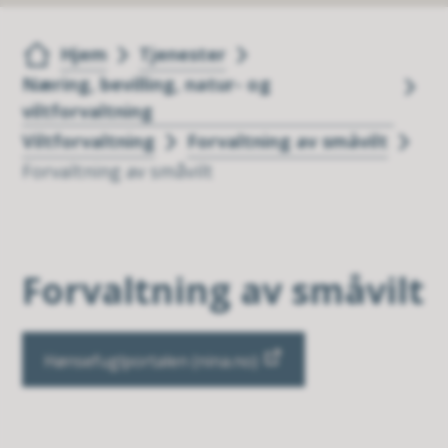
Du er her:
Hjem
Tjenester
Næring, bevilling, natur- og
viltforvaltning
Viltforvaltning
Forvaltning av småvilt
Forvaltning av småvilt
Forvaltning av småvilt
Hønsefuglportalen (nina.no)