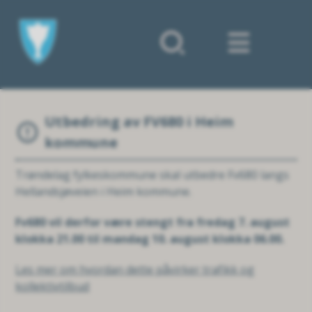
Forsiden
Utbedring av FV680 i Heim
kommune
Trøndelag fylkeskommune skal utbedre Fv680 langs
Hellandsjøveien i Heim kommune.
Fv680 vil derfor være stengt fra fredag 7. august
klokka 21.00 til mandag 10. august klokka 06.00.
Les mer om hvordan dette påvirker trafikk og
kollektivtilbud