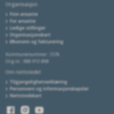
Organisasjon
Finn ansatte
For ansatte
Ledige stillinger
Organisasjonskart
Økonomi og fakturering
Kommunenummer: 1576
Org.nr.: 988 913 898
Om nettstedet
Tilgjengelighetserklæring
Personvern og informasjonskapsler
Nettstedskart