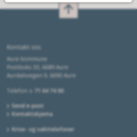
Kontakt oss
Aure kommune
Postboks 33, 6689 Aure
Aurdalsvegen 9, 6690 Aure
Telefon:
71 64 74 00
Send e-post
Kontaktskjema
Krise- og vakttelefoner