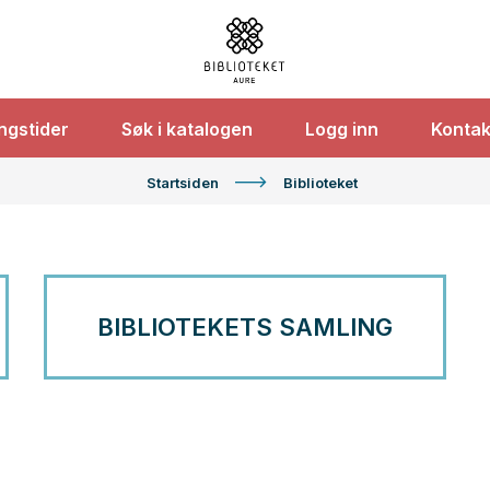
Aure
ngstider
Søk i katalogen
Logg inn
Kontak
bibliotek
Du
er
Startsiden
Biblioteket
her:
BIBLIOTEKETS SAMLING