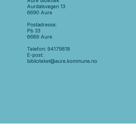
Aure bibliotek
Aurdalsvegen 13
6690 Aure
Postadresse:
Pb 33
6689 Aure
Telefon: 94179818
E-post:
biblioteket@aure.kommune.no
Sosiale
medier