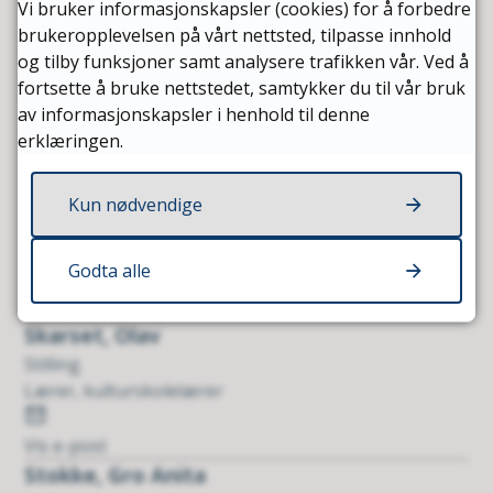
Vi bruker informasjonskapsler (cookies) for å forbedre
o
Stilling
brukeropplevelsen på vårt nettsted, tilpasse innhold
s
Renholder (Vikar)
og tilby funksjoner samt analysere trafikken vår. Ved å
t
Ohrvik, Inger Johanne
fortsette å bruke nettstedet, samtykker du til vår bruk
Stilling
av informasjonskapsler i henhold til denne
Lærer
erklæringen.
Settem , Julie Meek
Stilling
Kun nødvendige
Renholder
Skaiå, Grethe Hansen
Godta alle
Stilling
Renholder
Skarset, Olav
Stilling
Lærer, kulturskolelærer
E
-
Vis e-post
p
Stokke, Gro Anita